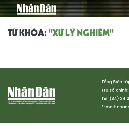
TỪ KHÓA:
"XỬ LÝ NGHIÊM"
Tổng Biên tậ
Trụ sở chính:
Tel: (84) 24
E-mail:
nhan