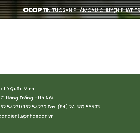
TIN TỨC
SẢN PHẨM
CÂU CHUYỆN PHÁT TR
p:
Lê Quốc Minh
 71 Hàng Trống - Hà Nội.
 382 54231/382 54232 Fax: (84) 24 382 55593.
dandientu@nhandan.vn