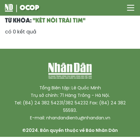
TỪ KHÓA:
"KẾT NỐI TRÁI TIM"
có
0
kết quả
Tổng Biên tập: Lê Quốc Minh
Trụ sở chính: 71 Hàng Trống - Hà Nội.
Tel: (84) 24 382 54231/382 54232 Fax: (84) 24 382
55593.
E-mail:
nhandandientu@nhandan.vn
©2024. Bản quyền thuộc về Báo Nhân Dân