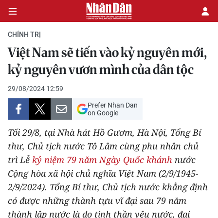
CHÍNH TRỊ
Việt Nam sẽ tiến vào kỷ nguyên mới,
CHÍNH TRỊ
kỷ nguyên vươn mình của dân tộc
KINH TẾ
29/08/2024 12:59
Prefer Nhan Dan
VĂN HÓA
on Google
Tối 29/8, tại Nhà hát Hồ Gươm, Hà Nội, Tổng Bí
XÃ HỘI
thư, Chủ tịch nước Tô Lâm cùng phu nhân chủ
trì Lễ
kỷ niệm 79 năm Ngày Quốc khánh
nước
PHÁP LUẬT
Cộng hòa xã hội chủ nghĩa Việt Nam (2/9/1945-
DU LỊCH
2/9/2024). Tổng Bí thư, Chủ tịch nước khẳng định
có được những thành tựu vĩ đại sau 79 năm
THẾ GIỚI
thành lập nước là do tinh thần yêu nước, đại