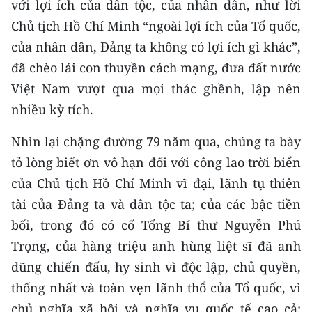
với lợi ích của dân tộc, của nhân dân, như lời
Chủ tịch Hồ Chí Minh “ngoài lợi ích của Tổ quốc,
của nhân dân, Đảng ta không có lợi ích gì khác”,
đã chèo lái con thuyền cách mạng, đưa đất nước
Việt Nam vượt qua mọi thác ghềnh, lập nên
nhiều kỳ tích.
Nhìn lại chặng đường 79 năm qua, chúng ta bày
tỏ lòng biết ơn vô hạn đối với công lao trời biển
của Chủ tịch Hồ Chí Minh vĩ đại, lãnh tụ thiên
tài của Đảng ta và dân tộc ta; của các bậc tiền
bối, trong đó có cố Tổng Bí thư Nguyễn Phú
Trọng, của hàng triệu anh hùng liệt sĩ đã anh
dũng chiến đấu, hy sinh vì độc lập, chủ quyền,
thống nhất và toàn vẹn lãnh thổ của Tổ quốc, vì
chủ nghĩa xã hội và nghĩa vụ quốc tế cao cả;