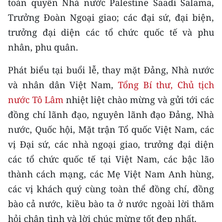
toàn quyền Nhà nước Palestine Saadi Salama,
TIN MỚI
Trưởng Đoàn Ngoại giao; các đại sứ, đại biện,
trưởng đại diện các tổ chức quốc tế và phu
TIN ĐỊA PHƯƠNG
nhân, phu quân.
Trung du và miền núi phía Bắc
Phát biểu tại buổi lễ, thay mặt Đảng, Nhà nước
Đồng bằng sông Hồng
và nhân dân Việt Nam,
Tổng Bí thư, Chủ tịch
nước Tô Lâm
nhiệt liệt chào mừng và gửi tới các
Bắc Trung Bộ
đồng chí lãnh đạo, nguyên lãnh đạo Đảng, Nhà
Duyên hải Nam Trung Bộ và Tây
nước, Quốc hội, Mặt trận Tổ quốc Việt Nam, các
Nguyên
vị Đại sứ, các nhà ngoại giao, trưởng đại diện
Đông Nam Bộ
các tổ chức quốc tế tại Việt Nam, các bậc lão
thành cách mạng, các Mẹ Việt Nam Anh hùng,
Đồng bằng sông Cửu Long
các vị khách quý cùng toàn thể đồng chí, đồng
Chuyên trang Hà Nội
bào cả nước, kiều bào ta ở nước ngoài lời thăm
hỏi chân tình và lời chúc mừng tốt đẹp nhất.
Chuyên trang TP. Hồ Chí Minh