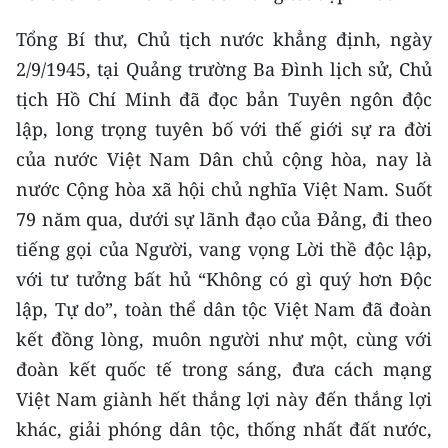
Tổng Bí thư, Chủ tịch nước khẳng định, ngày
CHUYÊN ĐỀ
2/9/1945, tại Quảng trường Ba Đình lịch sử, Chủ
CÁC CHUYÊN TRANG
tịch Hồ Chí Minh đã đọc bản Tuyên ngôn độc
lập, long trọng tuyên bố với thế giới sự ra đời
VỀ BÁO NHÂN DÂN
của nước Việt Nam Dân chủ cộng hòa, nay là
nước Cộng hòa xã hội chủ nghĩa Việt Nam. Suốt
THỜI NAY
79 năm qua, dưới sự lãnh đạo của Đảng, đi theo
tiếng gọi của Người, vang vọng Lời thề độc lập,
NHÂN DÂN CUỐI TUẦN
với tư tưởng bất hủ “Không có gì quý hơn Độc
NHÂN DÂN HẰNG THÁNG
lập, Tự do”, toàn thể dân tộc Việt Nam đã đoàn
kết đồng lòng, muôn người như một, cùng với
MUA BÁO
đoàn kết quốc tế trong sáng, đưa cách mạng
ĐỌC BÁO IN
Việt Nam giành hết thắng lợi này đến thắng lợi
khác, giải phóng dân tộc, thống nhất đất nước,