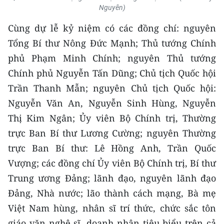
CHƯƠNG TRÌNH OCOP - MỖI XÃ
Nguyên)
MỘT SẢN PHẨM
Cùng dự lễ kỷ niệm có các đồng chí: nguyên
Tổng Bí thư Nông Đức Mạnh; Thủ tướng Chính
RADIO
phủ Phạm Minh Chính; nguyên Thủ tướng
Chính phủ Nguyễn Tấn Dũng; Chủ tịch Quốc hội
MEDIA CENTER
Trần Thanh Mẫn; nguyên Chủ tịch Quốc hội:
E-Magazine
Nguyễn Văn An, Nguyễn Sinh Hùng, Nguyễn
Thị Kim Ngân; Ủy viên Bộ Chính trị, Thường
Video
trực Ban Bí thư Lương Cường; nguyên Thường
Media Chính trị
trực Ban Bí thư: Lê Hồng Anh, Trần Quốc
Media Kinh tế
Vượng; các đồng chí Ủy viên Bộ Chính trị, Bí thư
Trung ương Đảng; lãnh đạo, nguyên lãnh đạo
Media Văn hóa
Đảng, Nhà nước; lão thành cách mạng, Bà mẹ
Media Xã hội
Việt Nam hùng, nhân sĩ trí thức, chức sắc tôn
giáo văn nghệ sĩ, doanh nhân tiêu biểu trên cả