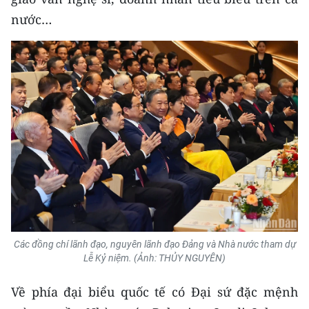
Media Pháp luật
nước…
Media Du lịch
Media Thế giới
Media Thể thao
Media Giáo dục
Media Y tế
Media Khoa học - Công nghệ
Media Môi trường
Các đồng chí lãnh đạo, nguyên lãnh đạo Đảng và Nhà nước tham dự
Ảnh
Lễ Kỷ niệm. (Ảnh: THỦY NGUYÊN)
Infographic
Về phía đại biểu quốc tế có Đại sứ đặc mệnh