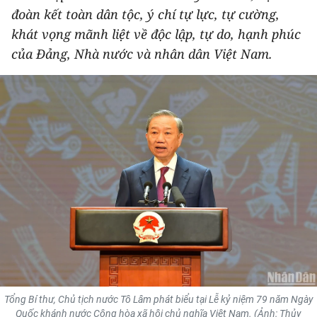
đoàn kết toàn dân tộc, ý chí tự lực, tự cường,
THỂ THAO
khát vọng mãnh liệt về độc lập, tự do, hạnh phúc
GIÁO DỤC
của Đảng, Nhà nước và nhân dân Việt Nam.
Y TẾ
KHOA HỌC - CÔNG NGHỆ
MÔI TRƯỜNG
BẠN ĐỌC
KIỂM CHỨNG THÔNG TIN
TRI THỨC CHUYÊN SÂU
54 DÂN TỘC VIỆT NAM
Tổng Bí thư, Chủ tịch nước Tô Lâm phát biểu tại Lễ kỷ niệm 79 năm Ngày
Quốc khánh nước Cộng hòa xã hội chủ nghĩa Việt Nam. (Ảnh: Thủy