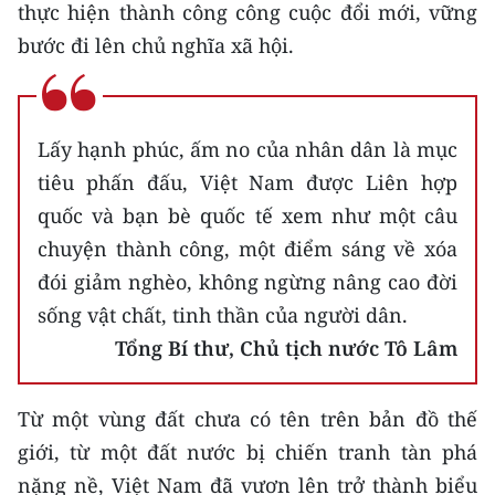
thực hiện thành công công cuộc đổi mới, vững
ENGLISH
bước đi lên chủ nghĩa xã hội.
中文
FRANÇAIS
Lấy hạnh phúc, ấm no của nhân dân là mục
РУССКИЙ
tiêu phấn đấu, Việt Nam được Liên hợp
quốc và bạn bè quốc tế xem như một câu
ESPAÑOL
chuyện thành công, một điểm sáng về xóa
한국어
đói giảm nghèo, không ngừng nâng cao đời
sống vật chất, tinh thần của người dân.
Tổng Bí thư, Chủ tịch nước Tô Lâm
Từ một vùng đất chưa có tên trên bản đồ thế
giới, từ một đất nước bị chiến tranh tàn phá
nặng nề, Việt Nam đã vươn lên trở thành biểu