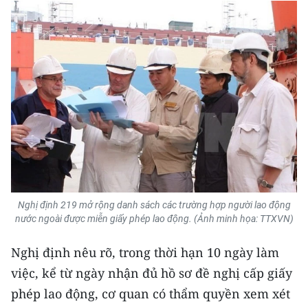
CHƯƠNG TRÌNH OCOP - MỖI XÃ
MỘT SẢN PHẨM
RADIO
MEDIA CENTER
E-Magazine
Video
Media Chính trị
Nghị định 219 mở rộng danh sách các trường hợp người lao động
nước ngoài được miễn giấy phép lao động. (Ảnh minh họa: TTXVN)
Media Kinh tế
Nghị định nêu rõ, trong thời hạn 10 ngày làm
Media Văn hóa
việc, kể từ ngày nhận đủ hồ sơ đề nghị cấp giấy
Media Xã hội
phép lao động, cơ quan có thẩm quyền xem xét