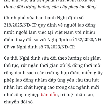
THỂ THAO
thuộc đối tượng không cần cấp phép lao động.
Chính phủ vừa ban hành Nghị định số
GIÁO DỤC
219/2025/NĐ-CP quy định về người lao động
Y TẾ
nước ngoài làm việc tại Việt Nam với nhiều
điểm thay đổi so với Nghị định số 152/2020/NĐ-
KHOA HỌC - CÔNG NGHỆ
CP và Nghị định số 70/2023/NĐ-CP.
MÔI TRƯỜNG
Cụ thể, Nghị định sửa đổi theo hướng cắt giảm
BẠN ĐỌC
thủ tục, rút ngắn thời gian xử lý, đồng thời mở
rộng danh sách các trường hợp được miễn giấy
KIỂM CHỨNG THÔNG TIN
phép lao động nhằm đáp ứng yêu cầu thu hút
nhân lực chất lượng cao trong các ngành mới
TRI THỨC CHUYÊN SÂU
như công nghiệp
bán dẫn
, trí tuệ nhân tạo,
54 DÂN TỘC VIỆT NAM
chuyển đổi số.