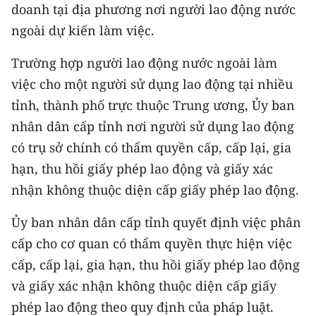
doanh tại địa phương nơi người lao động nước
TIN MỚI
ngoài dự kiến làm việc.
TIN ĐỊA PHƯƠNG
Trường hợp người lao động nước ngoài làm
Trung du và miền núi phía Bắc
việc cho một người sử dụng lao động tại nhiều
tỉnh, thành phố trực thuộc Trung ương, Ủy ban
Đồng bằng sông Hồng
nhân dân cấp tỉnh nơi người sử dụng lao động
Bắc Trung Bộ
có trụ sở chính có thẩm quyền cấp, cấp lại, gia
hạn, thu hồi giấy phép lao động và giấy xác
Duyên hải Nam Trung Bộ và Tây
nhận không thuộc diện cấp giấy phép lao động.
Nguyên
Đông Nam Bộ
Ủy ban nhân dân cấp tỉnh quyết định việc phân
cấp cho cơ quan có thẩm quyền thực hiện việc
Đồng bằng sông Cửu Long
cấp, cấp lại, gia hạn, thu hồi giấy phép lao động
Chuyên trang Hà Nội
và giấy xác nhận không thuộc diện cấp giấy
phép lao động theo quy định của pháp luật.
Chuyên trang TP. Hồ Chí Minh