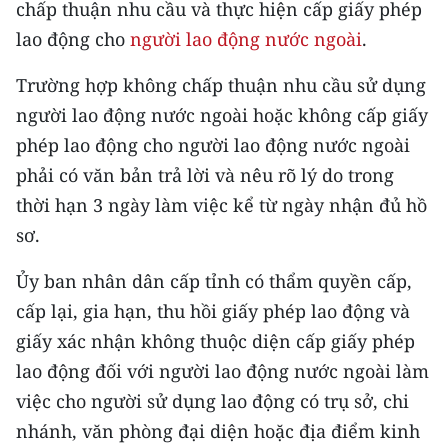
chấp thuận nhu cầu và thực hiện cấp giấy phép
Media Pháp luật
lao động cho
người lao động nước ngoài
.
Media Du lịch
Trường hợp không chấp thuận nhu cầu sử dụng
Media Thế giới
người lao động nước ngoài hoặc không cấp giấy
Media Thể thao
phép lao động cho người lao động nước ngoài
phải có văn bản trả lời và nêu rõ lý do trong
Media Giáo dục
thời hạn 3 ngày làm việc kể từ ngày nhận đủ hồ
Media Y tế
sơ.
Media Khoa học - Công nghệ
Ủy ban nhân dân cấp tỉnh có thẩm quyền cấp,
cấp lại, gia hạn, thu hồi giấy phép lao động và
Media Môi trường
giấy xác nhận không thuộc diện cấp giấy phép
Ảnh
lao động đối với người lao động nước ngoài làm
việc cho người sử dụng lao động có trụ sở, chi
Infographic
nhánh, văn phòng đại diện hoặc địa điểm kinh