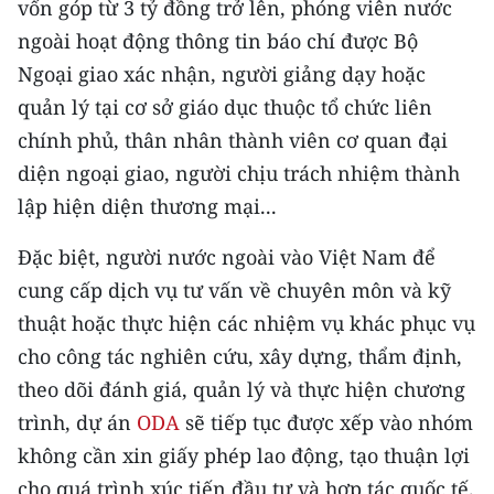
vốn góp từ 3 tỷ đồng trở lên, phóng viên nước
ENGLISH
ngoài hoạt động thông tin báo chí được Bộ
中文
Ngoại giao xác nhận, người giảng dạy hoặc
quản lý tại cơ sở giáo dục thuộc tổ chức liên
FRANÇAIS
chính phủ, thân nhân thành viên cơ quan đại
diện ngoại giao, người chịu trách nhiệm thành
РУССКИЙ
lập hiện diện thương mại...
ESPAÑOL
Đặc biệt, người nước ngoài vào Việt Nam để
한국어
cung cấp dịch vụ tư vấn về chuyên môn và kỹ
thuật hoặc thực hiện các nhiệm vụ khác phục vụ
cho công tác nghiên cứu, xây dựng, thẩm định,
theo dõi đánh giá, quản lý và thực hiện chương
trình, dự án
ODA
sẽ tiếp tục được xếp vào nhóm
không cần xin giấy phép lao động, tạo thuận lợi
cho quá trình xúc tiến đầu tư và hợp tác quốc tế.