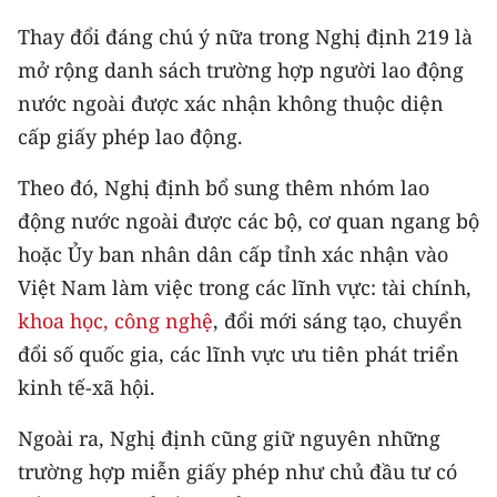
Thay đổi đáng chú ý nữa trong Nghị định 219 là
CHUYÊN ĐỀ
mở rộng danh sách trường hợp người lao động
CÁC CHUYÊN TRANG
nước ngoài được xác nhận không thuộc diện
cấp giấy phép lao động.
VỀ BÁO NHÂN DÂN
Theo đó, Nghị định bổ sung thêm nhóm lao
động nước ngoài được các bộ, cơ quan ngang bộ
THỜI NAY
hoặc Ủy ban nhân dân cấp tỉnh xác nhận vào
NHÂN DÂN CUỐI TUẦN
Việt Nam làm việc trong các lĩnh vực: tài chính,
khoa học, công nghệ
, đổi mới sáng tạo, chuyển
NHÂN DÂN HẰNG THÁNG
đổi số quốc gia, các lĩnh vực ưu tiên phát triển
kinh tế-xã hội.
MUA BÁO
Ngoài ra, Nghị định cũng giữ nguyên những
ĐỌC BÁO IN
trường hợp miễn giấy phép như chủ đầu tư có