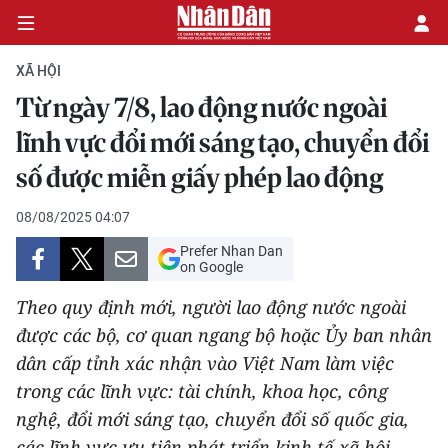
XÃ HỘI
Từ ngày 7/8, lao động nước ngoài
CHÍNH TRỊ
lĩnh vực đổi mới sáng tạo, chuyển đổi
số được miễn giấy phép lao động
KINH TẾ
08/08/2025 04:07
VĂN HÓA
Prefer Nhan Dan
on Google
XÃ HỘI
Theo quy định mới, người lao động nước ngoài
PHÁP LUẬT
được các bộ, cơ quan ngang bộ hoặc Ủy ban nhân
dân cấp tỉnh xác nhận vào Việt Nam làm việc
DU LỊCH
trong các lĩnh vực: tài chính, khoa học, công
nghệ, đổi mới sáng tạo, chuyển đổi số quốc gia,
THẾ GIỚI
các lĩnh vực ưu tiên phát triển kinh tế-xã hội