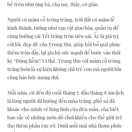
bề trên như ông bà, cha mẹ, thầy, cô giáo.
Người có mâm cỗ trông trăng, trời đất có mâm lễ
kính thành, tưởng như vạn vật giao hòa, quần tụ để
cùng hưởng cái Tết trăng tròn tiêu sái. Ấy là giá trị
cốt lõi, đẹp đẽ của Trung thu, giúp bồi bổ quả phúc
thêm tròn đầy, lại gia hộ sức mạnh để bước vào thời
kỳ “Đông liễm”. Vì thế, Trung thu với mâm cỗ trông
trăng luôn là sự kiện không chỉ trẻ con mà người lớn
cũng háo hức mong đợi.
Mỗi năm, cứ đến độ cuối tháng 7, đầu tháng 8 âm lịch
là lòng người đã hướng đến mùa trăng, phố xá đã
khoác cho mình vẻ lung linh của đèn mầu, của biết
bao sắc vẻ những món đồ chơi khiến cho thế giới trẻ
thơ thêm phần rực rỡ. Dưới mỗi mái nhà thơm phức