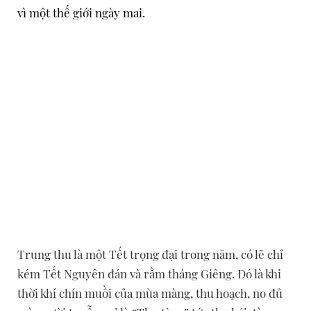
vì một thế giới ngày mai.
Trung thu là một Tết trọng đại trong năm, có lẽ chỉ
TẾT CỦA TRỜI
kém Tết Nguyên đán và rằm tháng Giêng. Đó là khi
TẾT CỦA NGƯỜI
thời khí chín muồi của mùa màng, thu hoạch, no đủ