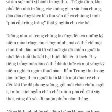
và ấm sực mùi vị bánh trung thu… Từ gia đình, khu
phố đến nhà trường, các không gian văn hóa chung,
đâu đâu cũng khéo léo thu vén để có chương trình
“phá cỗ, trông trăng” thật ý nghĩa cho các bé.
Dường như, ai trong chúng ta cũng đều có những kỷ
niệm mùa trăng cho riêng mình, mà có thể chỉ một
chút tinh dầu bưởi từ vỏ bưởi già đã khiến người ta
nhớ đến tuổi thơ kết hạt bưởi đốt lên tí tách. Hay
tiếng trống múa lân có thể đánh thức cả một vùng kỷ
niệm nghịch ngợm thuở nào… Rằm Trung thu trong
tâm tưởng, theo người ta từ khi là một đứa trẻ cho
đến khi tóc đã phong sương, gối mỏi chân chùn, ngồi
lại mỉm cười ngắm cháu chắt mình phá cỗ. Chỉ vậy
thôi, cũng đủ xóa đi muộn phiền năm tháng…
Và có lẽ, hạnh phúc của đêm trăng không chỉ lung