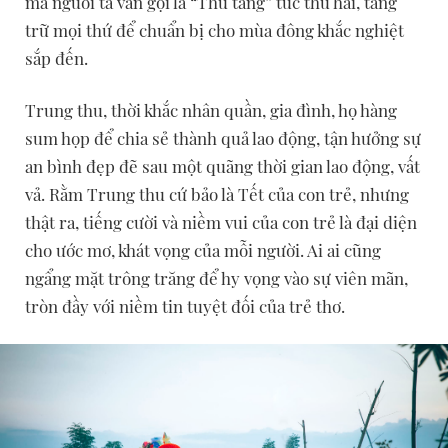
mà người ta vẫn gọi là “Thu tàng” tức thu hái, tàng
trữ mọi thứ để chuẩn bị cho mùa đông khắc nghiệt
sắp đến.
Trung thu, thời khắc nhân quần, gia đình, họ hàng
sum họp để chia sẻ thành quả lao động, tận hưởng sự
an bình đẹp đẽ sau một quãng thời gian lao động, vất
vả. Rằm Trung thu cứ bảo là Tết của con trẻ, nhưng
thật ra, tiếng cười và niềm vui của con trẻ là đại diện
cho ước mơ, khát vọng của mỗi người. Ai ai cũng
ngẩng mặt trông trăng để hy vọng vào sự viên mãn,
tròn đầy với niềm tin tuyệt đối của trẻ thơ.