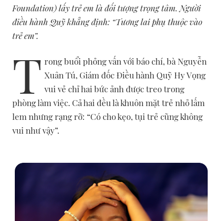
Foundation) lấy trẻ em là đối tượng trọng tâm. Người
điều hành Quỹ khẳng định: “Tương lai phụ thuộc vào
trẻ em”.
T
rong buổi phỏng vấn với báo chí, bà Nguyễn
Xuân Tú, Giám đốc Điều hành Quỹ Hy Vọng
vui vẻ chỉ hai bức ảnh được treo trong
phòng làm việc. Cả hai đều là khuôn mặt trẻ nhỏ lấm
lem nhưng rạng rỡ: “Có cho kẹo, tụi trẻ cũng không
vui như vậy”.