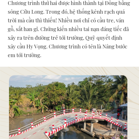
Chương trình thứ hai được hình thành tại Đồng bằng
sông Cửu Long. Trong đó, hệ thống kênh rạch quá
trời mà cầu thì thiếu! Nhiều nơi chỉ có cầu tre, ván
gỗ, sắt han gỉ. Chứng kiến nhiều tai nạn đáng tiếc đã
xảy ra trên đường trẻ tới trường, Quỹ quyết định
xây cầu Hy Vọng. Chương trình có tên là Nâng bước
em tới trường.