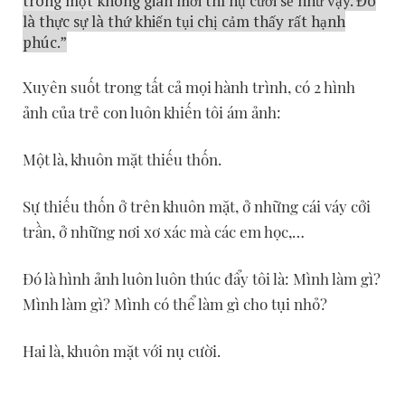
trong một không gian mới thì nụ cười sẽ như vậy. Đó
là thực sự là thứ khiến tụi chị cảm thấy rất hạnh
phúc.”
Xuyên suốt trong tất cả mọi hành trình, có 2 hình
ảnh của trẻ con luôn khiến tôi ám ảnh:
Một là, khuôn mặt thiếu thốn.
Sự thiếu thốn ở trên khuôn mặt, ở những cái váy cởi
trần, ở những nơi xơ xác mà các em học,…
Đó là hình ảnh luôn luôn thúc đẩy tôi là: Mình làm gì?
Mình làm gì? Mình có thể làm gì cho tụi nhỏ?
Hai là, khuôn mặt với nụ cười.