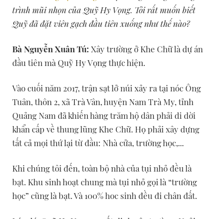
trình mũi nhọn của Quỹ Hy Vọng. Tôi rất muốn biết
Quỹ đã đặt viên gạch đầu tiên xuống như thế nào?
Bà Nguyễn Xuân Tú:
Xây trường ở Khe Chữ là dự án
đầu tiên mà Quỹ Hy Vọng thực hiện.
Vào cuối năm 2017, trận sạt lở núi xảy ra tại nóc Ông
Tuân, thôn 2, xã Trà Vân, huyện Nam Trà My, tỉnh
Quảng Nam đã khiến hàng trăm hộ dân phải di dời
khẩn cấp về thung lũng Khe Chữ. Họ phải xây dựng
tất cả mọi thứ lại từ đầu: Nhà cửa, trường học,...
Khi chúng tôi đến, toàn bộ nhà của tụi nhỏ đều là
bạt. Khu sinh hoạt chung mà tụi nhỏ gọi là “trường
học” cũng là bạt. Và 100% hoc sinh đều đi chân đất.