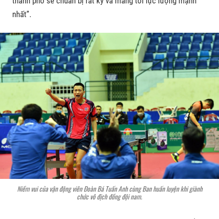
thành phố sẽ chuẩn bị rất kỹ và mang tới lực lượng mạnh
nhất”.
Niềm vui của vận động viên Đoàn Bá Tuấn Anh cùng Ban huấn luyện khi giành
chức vô địch đồng đội nam.