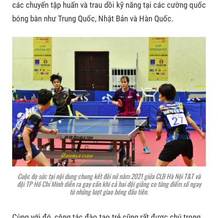
các chuyến tập huấn và trau dồi kỹ năng tại các cường quốc
bóng bàn như Trung Quốc, Nhật Bản và Hàn Quốc.
Cuộc đọ sức tại nội dung chung kết đôi nữ năm 2021 giữa CLB Hà Nội T&T và
đội TP Hồ Chí Minh diễn ra gay cấn khi cả hai đội giằng co từng điểm số ngay
từ những lượt giao bóng đầu tiên.
Cùng với đó, công tác đào tạo trẻ cũng rất được chú trọng.