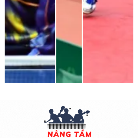
Bị dẫn trước 1-0 trong ván đấu đầu tiên nhưng VĐV Nguyễn Khoa Diệu Khánh và VĐV Nguyễn Bạch Thanh Thư (TP Hồ Chí Minh) phản công rất thành công lật ngược tình thế trước cặp đôi VĐV Nguyễn Thị Nga và VĐV Trần Mai Ngọc (Hà Nội T&T) ở ván đấu thứ 2 và thứ 3 để đăng quang ngôi vô địch ở ván đấu thứ năm với tỷ số 3-2.
Trận chung kết đôi nam là cuộc chạm trán của bốn tay vợt đội tuyển quốc gia bóng bàn Việt Nam, Nguyễn Đức Tuân-Đoàn Bá Tuấn Anh (Long Hải-Hải Dương) và Lê Đình Đức-Đinh Anh Hoàng (CLB Hà Nội T&T).
Thi đấu hiệu quả và ấn tượng hơn, cặp đôi cặp đôi Nguyễn Đức Tuân - Bùi Ngọc Lan giành thắng lợi với tỷ số chung cuộc 3-1, giành chức vô địch đôi nam nữ.