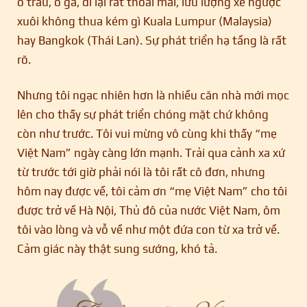
ổ trâu, ổ gà, đi lại rất thoải mái, lưu lượng xe ngược
xuôi không thua kém gì Kuala Lumpur (Malaysia)
hay Bangkok (Thái Lan). Sự phát triển hạ tầng là rất
rõ.
Nhưng tôi ngạc nhiên hơn là nhiều căn nhà mới mọc
lên cho thấy sự phát triển chóng mặt chứ không
còn như trước. Tôi vui mừng vô cùng khi thấy “mẹ
Việt Nam” ngày càng lớn mạnh. Trải qua cảnh xa xứ
từ trước tới giờ phải nói là tôi rất cô đơn, nhưng
hôm nay được về, tôi cảm ơn “mẹ Việt Nam” cho tôi
được trở về Hà Nội, Thủ đô của nước Việt Nam, ôm
tôi vào lòng và vỗ về như một đứa con từ xa trở về.
Cảm giác này thật sung sướng, khó tả.