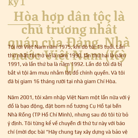
Kỳ 1
Hòa hợp dân tộc là
chủ trương nhất
quán của Đảng, Nhà
nước Việt Nam (Kỳ
Tôi rời Việt Nam năm 1975, khi đó tôi 13 tuổi. Lần
thứ nhất tôi trở về là năm 1990, lần thứ hai là năm
1)
1991, và lần thứ ba là năm 1992. Lần đó tôi đã bị
bắt vì tội âm mưu nhằm lật đổ chính quyền. Và tôi
đã bị giam 16 tháng rưỡi tại nhà giam Chí Hòa.
Năm 2001, tôi xâm nhập Việt Nam một lần nữa với ý
đồ là bạo động, đặt bom nổ tượng Cụ Hồ tại bến
Nhà Rồng (TP Hồ Chí Minh), nhưng sau đó tôi từ bỏ
ý định. Tôi từng kể về chuyến đi thứ tư này với báo
chí (mời đọc bài “Hãy chung tay xây dựng và bảo vệ