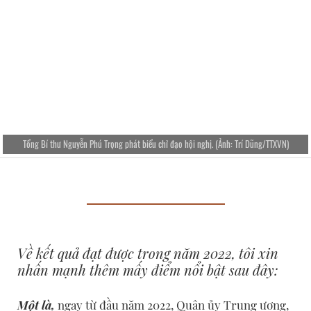
Tổng Bí thư Nguyễn Phú Trọng phát biểu chỉ đạo hội nghị. (Ảnh: Trí Dũng/TTXVN)
Tổng Bí thư Nguyễn Phú Trọng phát biểu chỉ đạo hội nghị. (Ảnh: Trí Dũng/TTXVN)
Các đại biểu dự hội nghị. (Ảnh: TUẤN HUY)
Các đại biểu dự hội nghị. (Ảnh: TUẤN HUY)
Quang cảnh hội nghị. (Ảnh: TUẤN HUY)
Quang cảnh hội nghị. (Ảnh: TUẤN HUY)
Về kết quả đạt được trong năm 2022, tôi xin
nhấn mạnh thêm mấy điểm nổi bật sau đây:
Một là,
ngay từ đầu năm 2022, Quân ủy Trung ương,