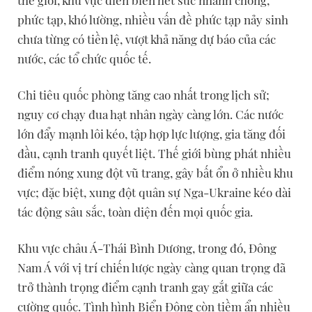
thế giới, khu vực diễn biến hết sức nhanh chóng,
phức tạp, khó lường, nhiều vấn đề phức tạp nảy sinh
chưa từng có tiền lệ, vượt khả năng dự báo của các
nước, các tổ chức quốc tế.
Chi tiêu quốc phòng tăng cao nhất trong lịch sử;
nguy cơ chạy đua hạt nhân ngày càng lớn. Các nước
lớn đẩy mạnh lôi kéo, tập hợp lực lượng, gia tăng đối
đầu, cạnh tranh quyết liệt. Thế giới bùng phát nhiều
điểm nóng xung đột vũ trang, gây bất ổn ở nhiều khu
vực; đặc biệt, xung đột quân sự Nga-Ukraine kéo dài
tác động sâu sắc, toàn diện đến mọi quốc gia.
Khu vực châu Á-Thái Bình Dương, trong đó, Đông
Nam Á với vị trí chiến lược ngày càng quan trọng đã
trở thành trọng điểm cạnh tranh gay gắt giữa các
cường quốc. Tình hình Biển Đông còn tiềm ẩn nhiều