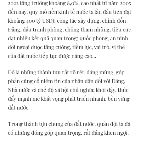
2022 tăng trưởng khoảng 8,0%, cao nhất từ năm 2005
đến nay, quy mô nền kinh tế nước ta lần đầu tiên đạt
khoảng 400 tỷ USD); công tác xây dựng, chỉnh đốn
Đảng, đấu tranh phòng, chống tham nhũng, tiêu cực
đạt nhiều kết quả quan trọng; quốc phòng, an ninh,
đối ngoại được tăng cường, tiềm lực, vai trò, vị thế
của đất nước tiếp tục được nâng cao...
Đó là những thành tựu rất rõ rệt, đáng mừng, góp
phần củng cố niềm tin của nhân dân đối với Đảng,
Nhà nước và chế độ xã hội chủ nghĩa; khơi dậy, thúc
đẩy mạnh mẽ khát vọng phát triển nhanh, bền vững
đất nước.
Trong thành tựu chung của đất nước, quân đội ta đã
có những đóng góp quan trọng, rất đáng khen ngợi.