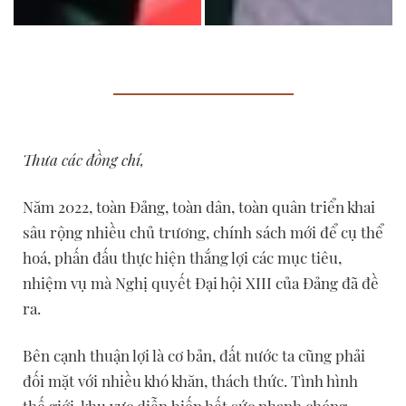
Sáng 20/12, tại Hà Nội, Tổng Bí thư Nguyễn Phú Trọng, Bí thư Quân ủy Trung ương đến dự và chỉ đạo hội nghị Quân chính toàn quân năm 2022. (Ảnh: Trọng Đức/TTXVN)
Tổng Bí thư Nguyễn Phú Trọng với các lãnh đạo Bộ Quốc phòng. (Ảnh: Trọng Đức/TTXVN)
Thưa các đồng chí,
Năm 2022, toàn Đảng, toàn dân, toàn quân triển khai
sâu rộng nhiều chủ trương, chính sách mới để cụ thể
hoá, phấn đấu thực hiện thắng lợi các mục tiêu,
nhiệm vụ mà Nghị quyết Đại hội XIII của Đảng đã đề
ra.
Bên cạnh thuận lợi là cơ bản, đất nước ta cũng phải
đối mặt với nhiều khó khăn, thách thức. Tình hình