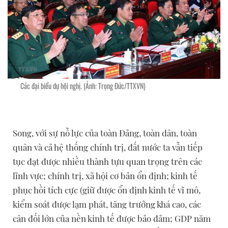
Các đại biểu dự hội nghị. (Ảnh: Trọng Đức/TTXVN)
Song, với sự nỗ lực của toàn Đảng, toàn dân, toàn
quân và cả hệ thống chính trị, đất nước ta vẫn tiếp
tục đạt được nhiều thành tựu quan trọng trên các
lĩnh vực; chính trị, xã hội cơ bản ổn định; kinh tế
phục hồi tích cực (giữ được ổn định kinh tế vĩ mô,
kiểm soát được lạm phát, tăng trưởng khá cao, các
cân đối lớn của nền kinh tế được bảo đảm; GDP năm