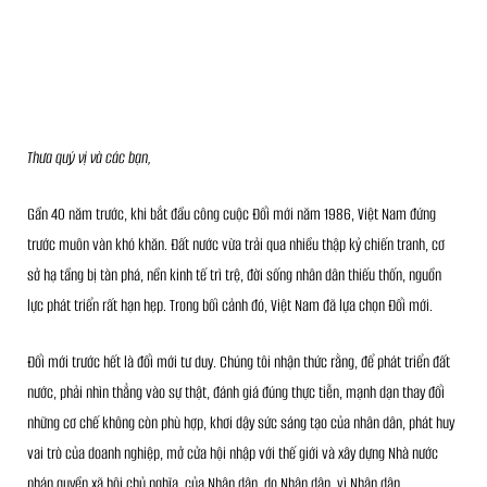
Thưa quý vị và các bạn,
Gần 40 năm trước, khi bắt đầu công cuộc Đổi mới năm 1986, Việt Nam đứng
trước muôn vàn khó khăn. Đất nước vừa trải qua nhiều thập kỷ chiến tranh, cơ
sở hạ tầng bị tàn phá, nền kinh tế trì trệ, đời sống nhân dân thiếu thốn, nguồn
lực phát triển rất hạn hẹp. Trong bối cảnh đó, Việt Nam đã lựa chọn Đổi mới.
Đổi mới trước hết là đổi mới tư duy. Chúng tôi nhận thức rằng, để phát triển đất
nước, phải nhìn thẳng vào sự thật, đánh giá đúng thực tiễn, mạnh dạn thay đổi
những cơ chế không còn phù hợp, khơi dậy sức sáng tạo của nhân dân, phát huy
vai trò của doanh nghiệp, mở cửa hội nhập với thế giới và xây dựng Nhà nước
pháp quyền xã hội chủ nghĩa, của Nhân dân, do Nhân dân, vì Nhân dân.