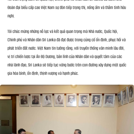
Đoàn đại biểu cấp cao Việt Nam sự đón tiếp trọng thị, nồng ấm và thắm tình hữu
nghị.
Tôi chúc mừng những nỗ lực và kết quả quan trọng mà Nhà nước, Quốc hội,
Chính phủ và Nhân dân Sri Lanka đã đạt được trong củng cố ổn định, phục hồi và
phát triển đất nước. Việt Nam tin tưởng rằng, với truyền thống văn minh lâu đời,
vị trí chiến lược tại Ấn Độ Dương, bản lĩnh của Nhân dân và quyết tâm của các
nhà lãnh đạo, Sri Lanka sẽ tiếp tục vững bước trên con đường xây dựng một quốc
gia hòa bình, ổn định, thịnh vượng và hạnh phúc.