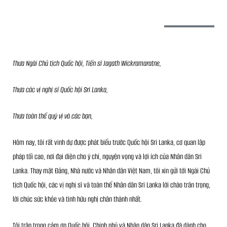
Thưa Ngài Chủ tịch Quốc hội, Tiến sĩ Jagath Wickramaratne,
Thưa các vị nghị sĩ Quốc hội Sri Lanka,
Thưa toàn thể quý vị và các bạn,
Hôm nay, tôi rất vinh dự được phát biểu trước Quốc hội Sri Lanka, cơ quan lập
pháp tối cao, nơi đại diện cho ý chí, nguyện vọng và lợi ích của Nhân dân Sri
Lanka. Thay mặt Đảng, Nhà nước và Nhân dân Việt Nam, tôi xin gửi tới Ngài Chủ
tịch Quốc hội, các vị nghị sĩ và toàn thể Nhân dân Sri Lanka lời chào trân trọng,
lời chúc sức khỏe và tình hữu nghị chân thành nhất.
Tôi trân trọng cảm ơn Quốc hội, Chính phủ và Nhân dân Sri Lanka đã dành cho