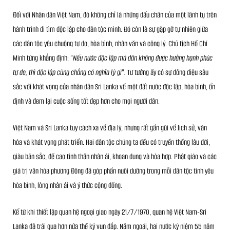
Đối với Nhân dân Việt Nam, đó không chỉ là những dấu chân của một lãnh tụ trên
hành trình đi tìm độc lập cho dân tộc mình. Đó còn là sự gặp gỡ tự nhiên giữa
các dân tộc yêu chuộng tự do, hòa bình, nhân văn và công lý. Chủ tịch Hồ Chí
Minh từng khẳng định:
"Nếu nước độc lập mà dân không được hưởng hạnh phúc
tự do, thì độc lập cũng chẳng có nghĩa lý gì".
Tư tưởng ấy có sự đồng điệu sâu
sắc với khát vọng của nhân dân Sri Lanka về một đất nước độc lập, hòa bình, ổn
định và đem lại cuộc sống tốt đẹp hơn cho mọi người dân.
Việt Nam và Sri Lanka tuy cách xa về địa lý, nhưng rất gần gũi về lịch sử, văn
hóa và khát vọng phát triển. Hai dân tộc chúng ta đều có truyền thống lâu đời,
giàu bản sắc, đề cao tinh thần nhân ái, khoan dung và hòa hợp. Phật giáo và các
giá trị văn hóa phương Đông đã góp phần nuôi dưỡng trong mỗi dân tộc tình yêu
hòa bình, lòng nhân ái và ý thức cộng đồng.
Kể từ khi thiết lập quan hệ ngoại giao ngày 21/7/1970, quan hệ Việt Nam-Sri
Lanka đã trải qua hơn nửa thế kỷ vun đắp. Năm ngoái, hai nước kỷ niệm 55 năm