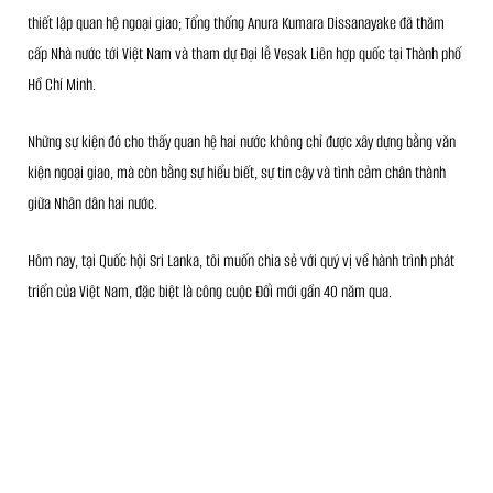
thiết lập quan hệ ngoại giao; Tổng thống Anura Kumara Dissanayake đã thăm
cấp Nhà nước tới Việt Nam và tham dự Đại lễ Vesak Liên hợp quốc tại Thành phố
Hồ Chí Minh.
Những sự kiện đó cho thấy quan hệ hai nước không chỉ được xây dựng bằng văn
kiện ngoại giao, mà còn bằng sự hiểu biết, sự tin cậy và tình cảm chân thành
giữa Nhân dân hai nước.
Hôm nay, tại Quốc hội Sri Lanka, tôi muốn chia sẻ với quý vị về hành trình phát
triển của Việt Nam, đặc biệt là công cuộc Đổi mới gần 40 năm qua.