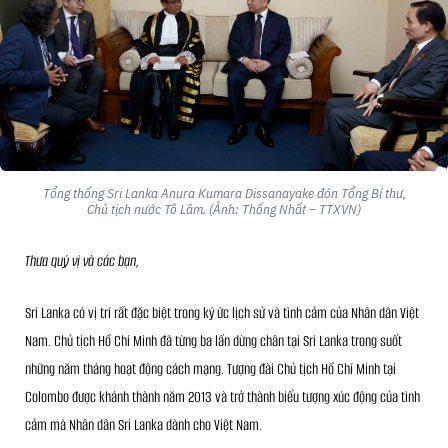
Tổng thống Sri Lanka Anura Kumara Dissanayake đón Tổng Bí thư,
Chủ tịch nước Tô Lâm. (Ảnh: Thống Nhất – TTXVN)
Thưa quý vị và các bạn,
Sri Lanka có vị trí rất đặc biệt trong ký ức lịch sử và tình cảm của Nhân dân Việt
Nam. Chủ tịch Hồ Chí Minh đã từng ba lần dừng chân tại Sri Lanka trong suốt
những năm tháng hoạt động cách mạng. Tượng đài Chủ tịch Hồ Chí Minh tại
Colombo được khánh thành năm 2013 và trở thành biểu tượng xúc động của tình
cảm mà Nhân dân Sri Lanka dành cho Việt Nam.