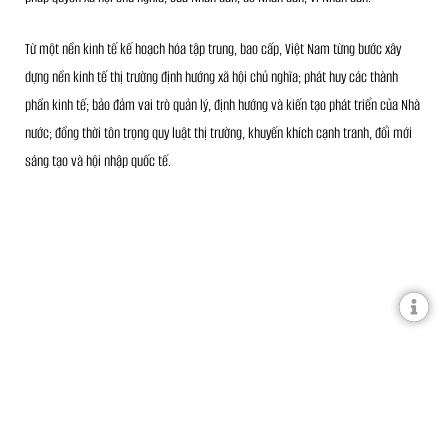
Từ một nền kinh tế kế hoạch hóa tập trung, bao cấp, Việt Nam từng bước xây
dựng nền kinh tế thị trường định hướng xã hội chủ nghĩa; phát huy các thành
phần kinh tế; bảo đảm vai trò quản lý, định hướng và kiến tạo phát triển của Nhà
nước; đồng thời tôn trọng quy luật thị trường, khuyến khích cạnh tranh, đổi mới
sáng tạo và hội nhập quốc tế.