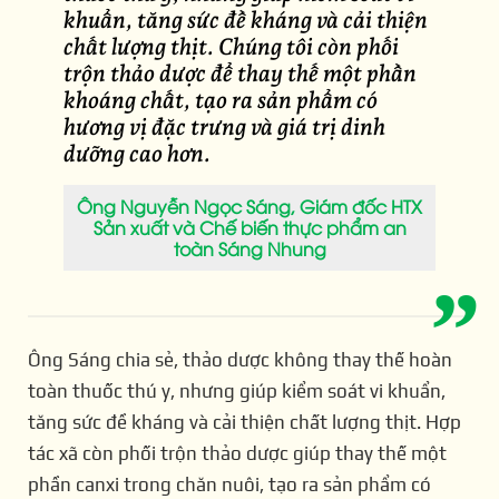
khuẩn,
tăng
sức
đề
kháng
và
cải
thiện
chất
lượng
thịt.
Chúng
tôi
còn
phối
trộn
thảo
dược
để
thay
thế
một
phần
khoáng
chất,
tạo
ra
sản
phẩm
có
hương
vị
đặc
trưng
và
giá
trị
dinh
dưỡng
cao
hơn.
Ông Nguyễn Ngọc Sáng, Giám đốc HTX
Sản xuất và Chế biến thực phẩm an
toàn Sáng Nhung
Ông Sáng chia sẻ, thảo dược không thay thế hoàn
toàn thuốc thú y, nhưng giúp kiểm soát vi khuẩn,
tăng sức đề kháng và cải thiện chất lượng thịt. Hợp
tác xã còn phối trộn thảo dược giúp thay thế một
phần canxi trong chăn nuôi, tạo ra sản phẩm có