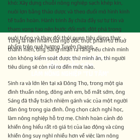
khó: Xây dựng chuỗi nông nghiệp sạch khép kín,
nuôi lợn bằng thảo dược và theo đuổi mô hình kinh
tế tuần hoàn. Hành trình ấy chứa đầy sự tự tin và
tham vọng tạo nên bước đổi mới, đột phá trong
nuôi trồng và thay đổi thói quen tiêu dùng thực
Từng là nạn nhân của ngộ độc thực phẩm từ thuở
phẩm trên quê hương Tuyên Quang.
thanh niên, ông Sáng nhận ra rằng nếu chính mình
TỪ CÚ SỐC THỰC PHẨM BẨN
còn không kiểm soát được thứ mình ăn, thì người
ĐẾN QUYẾT TÂM
tiêu dùng sẽ còn rủi ro đến mức nào.
LÀM NÔNG NGHIỆP "TỪ TÂM"
Sinh ra và lớn lên tại xã Đông Thọ, trong một gia
đình thuần nông, đông anh em, bố mất sớm, ông
Sáng đã thấy trách nhiệm gánh vác của một người
đàn ông trong gia đình. Ông chọn cách nghỉ học,
làm nông nghiệp hỗ trợ mẹ. Chính hoàn cảnh đó
khiến ông hiểu rất rõ giá trị của lao động và cũng
khiến ông suy nghĩ nhiều hơn về việc làm nông