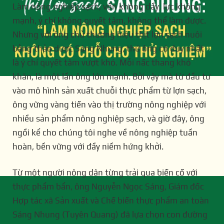
Làm nông nghiệp sạch, vốn không dầy, lực không
mạnh, ý chí không quyết tâm, không thể làm được.
Nhưng với ông chủ thương hiệu thịt lợn sạch nuôi
bằng thảo dược Sáng Nhung, thứ ông có duy nhất
là ý chí quyết tâm vượt khó. Mỗi nấc thang khó
khăn, là một lần ông lớn mạnh. Bởi vậy mà từ đầu tư
vào mô hình sản xuất chuỗi thực phẩm từ lợn sạch,
ông vững vàng tiến vào thị trường nông nghiệp với
nhiều sản phẩm nông nghiệp sạch, và giờ đây, ông
ngồi kể cho chúng tôi nghe về nông nghiệp tuần
hoàn, bền vững với đầy niềm hứng khởi.
Từ một người nông dân từng trải qua biến cố với
thực phẩm bẩn, ông Nguyễn Ngọc Sáng, Giám đốc
Hợp tác xã Sản xuất và Chế biến thực phẩm an toàn
Sáng Nhung (Tuyên Quang) đã lựa chọn con đường