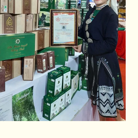
 Quang
tại các địa
nhiều phương
o thêm việc làm
ua hoạt động du
ỉ dừng lại ở khâu
t bản địa. Bên
 việc gìn giữ bản
 vững.
 thể OCOP
h sách hỗ trợ,