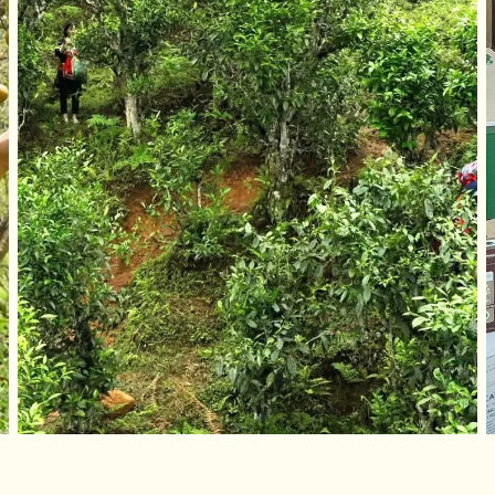
Văn hóa du lịch thôn Tha – Điểm sáng du lịch cộng đồng của Tuyên
 Thương, việc kết hợp OCOP với du lịch cộng đồng 
 Tuyên Quang đang mang lại hiệu quả rõ nét trên 
 các mô hình này đã góp phần thu hút du khách, tạ
nhập cho người dân nông thôn. Đồng thời, thông q
, giá trị của sản phẩm OCOP được gia tăng, không ch
 gắn với quảng bá, kể chuyện về văn hóa và sản xuấ
 còn góp phần nâng cao nhận thức cộng đồng trong
 vệ cảnh quan và phát triển du lịch theo hướng bền
ên Quang đã triển khai đồng bộ nhiều chính sách hỗ trợ cho các chủ
, tỉnh Tuyên Quang đã triển khai đồng bộ nhiều chín