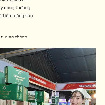
ANG
xây dựng thương
ới tiềm năng sản
t, giao thông
g làm gia tăng
à kết nối thị