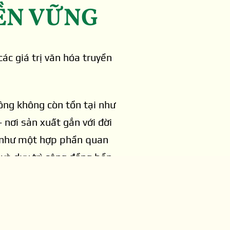
BỀN VỮNG
huẩn từ 3 sao lên 4
ầu ra cho nông sản, mà còn
các giá trị văn hóa truyền
ghi nhận 456 sản
p tác, 23 doanh
 kinh tế đa giá
ông không còn tồn tại như
kết chuỗi càng
nơi sản xuất gắn với đời
n như một hợp phần quan
 và duy trì cộng đồng bền
nguồn lực. Nhiều
n tín dụng do
a. Ở một số nơi
ng huy động nguồn