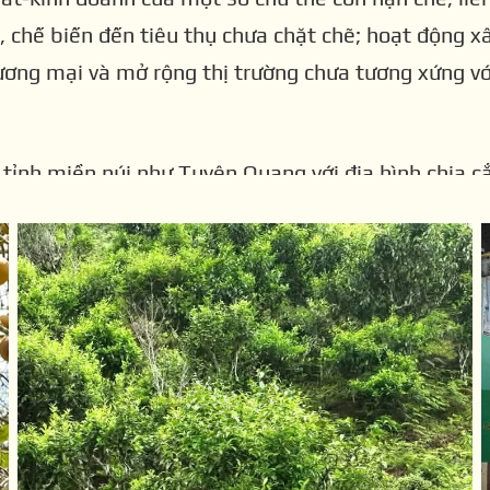
hiệp: Từ
OP TUYÊN QU
, chế biến đến tiêu thụ chưa chặt chẽ; hoạt động 
h điểm
hương mại và mở rộng thị trường chưa tương xứng v
hị trường
tỉnh miền núi như Tuyên Quang với địa hình chia cắ
ất phân tán và trình độ dân trí không đồng đều càn
ong việc hình thành sản xuất hàng hóa quy mô lớn v