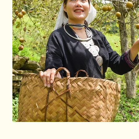
Làng 
Theo ông Ngô Văn
phương của tỉnh
diện. Trước hết,
và nâng cao thu 
lịch trải nghiệm
tiêu thụ, mà còn
cạnh đó, mô hình
sắc văn hóa, bảo
Tỉnh Tuy
Trước thực tế đó