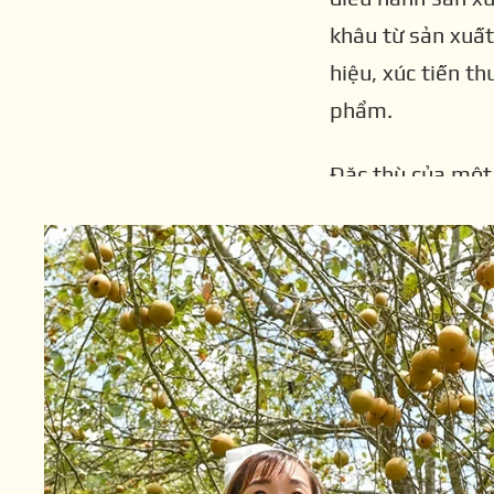
gian giá trị” của một sản phẩm nông ng
OC
khâu từ sản xuất
một mùa hoa, địa phương đã hình thàn
hiệu, xúc tiến t
đến, thu hút dòng khách và hình thành t
phẩm.
tiêu thụ tại chỗ.
Đặc thù của một 
khó khăn, sản xu
những rào cản tr
trường.