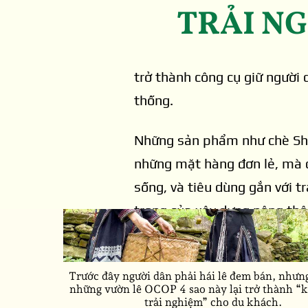
sinh kế cộ
cho ra sản phẩm lê Khau Tràng đạt ch
TRẢI NG
xã Hồng Thái.
Quả lê Khâu Tràng 
4 sao.
Tại một số địa phương vùng
trở thành công cụ giữ người d
Trong giai đoạn
thống.
phẩm của 298 ch
nghiệp và 70 hộ 
Những sản phẩm như chè Shan
trị, những hạn c
những mặt hàng đơn lẻ, mà đ
bộc lộ rõ như nh
sống, và tiêu dùng gắn với 
trọng của xây dựng nông thôn
Theo đồng chí N
vững.
chủ thể vẫn sản x
thiếu tài sản th
Trước đây người dân phải hái lê đem bán, nhưn
vẫn tồn tại tâm 
những vườn lê OCOP 4 sao này lại trở thành “
trải nghiệm” cho du khách.
lực để đầu tư hạ