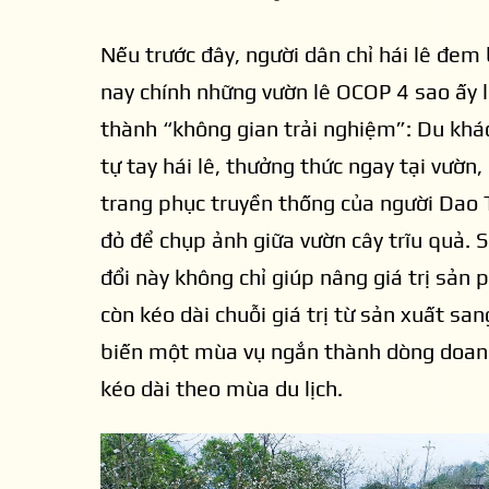
Nếu trước đây, người dân chỉ hái lê đem 
nay chính những vườn lê OCOP 4 sao ấy l
thành “không gian trải nghiệm”: Du khá
tự tay hái lê, thưởng thức ngay tại vườn,
trang phục truyền thống của người Dao 
Theo ông Lê Văn 
đỏ để chụp ảnh giữa vườn cây trĩu quả. 
(tháng 3) và Lễ 
đổi này không chỉ giúp nâng giá trị sản
khách, tạo ra thị
còn kéo dài chuỗi giá trị từ sản xuất san
hàng OCOP không 
biến một mùa vụ ngắn thành dòng doan
khách “trải nghi
kéo dài theo mùa du lịch.
trong đó trải ng
của du khách.