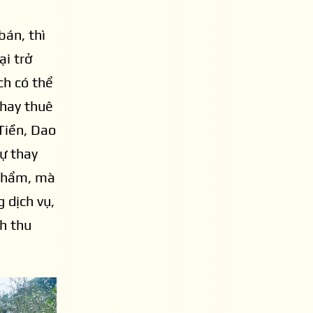
bán, thì
ại trở
ch có thể
Xã Hồng Thái phát triển các trải nghiệm gắn với chè Shan Tuyết.
 hay thuê
Tiền, Dao
Tú, Chủ tịch UBND xã Hồng Thái, các lễ hội lớn như
Sự thay
hội Mùa vàng (tháng 9-10) mỗi năm thu hút hàng c
 phẩm, mà
 trường tiêu thụ tại chỗ quy mô lớn. Trong khuôn khổ
g dịch vụ,
chỉ bán sản phẩm, mà còn là nơi quảng bá trực ti
h thu
ệm rồi mới tiêu dùng” - hình thành cách tiếp cận ti
hiệm trở thành yếu tố quan trọng tác động đến qu