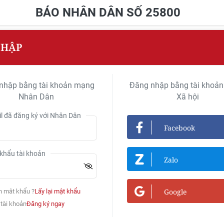
BÁO NHÂN DÂN SỐ 25800
NHẬP
nhập bằng tài khoản mạng
Đăng nhập bằng tài khoả
Nhân Dân
Xã hội
l đã đăng ký với Nhân Dân
Facebook
khẩu tài khoản
Zalo
Google
n mât khẩu ?
Lấy lại mật khẩu
tài khoản
Đăng ký ngay