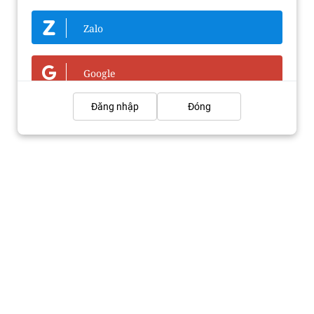
THỂ THAO
Zalo
GIÁO DỤC
Google
Y TẾ
Đăng nhập
Đóng
KHOA HỌC - CÔNG NGHỆ
MÔI TRƯỜNG
BẠN ĐỌC
KIỂM CHỨNG THÔNG TIN
TRI THỨC CHUYÊN SÂU
54 DÂN TỘC VIỆT NAM