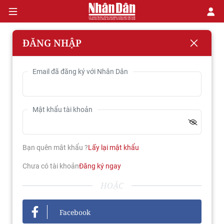
ĐĂNG NHẬP
CHÍNH TRỊ
Email đã đăng ký với Nhân Dân
KINH TẾ
Mật khẩu tài khoản
VĂN HÓA
XÃ HỘI
Bạn quên mât khẩu ?
Lấy lại mật khẩu
PHÁP LUẬT
Chưa có tài khoản
Đăng ký ngay
HOẶC
DU LỊCH
THẾ GIỚI
Facebook